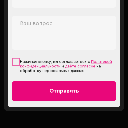
ВСЕ ПРАВА ЗАЩИЩЕНЫ. 2026
Москва, Привольная улица, 70к1
ИНН: 500118229102
ОГРНИП: 326774600275793
КАТАЛОГ
Графика на технику
Стикеры
Джерси
ДОКУМЕНТЫ
Портфолио
FAQ
Оплата и доставка
Возврат и обмен
Контакты
ДОКУМЕНТЫ