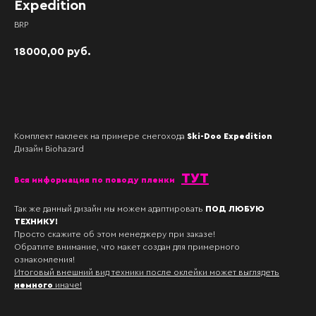
Expedition
BRP
18000,00
руб.
В корзину
Комплект наклеек на примере снегохода
Ski-Doo Expedition
Дизайн Biohazard
ТУТ
Вся информация по поводу пленк и
Так же данный дизайн мы можем адаптировать
ПОД ЛЮБУЮ
ТЕХНИКУ!
Просто скажите об этом менеджеру при заказе!
Обратите внимание, что макет создан для примерного
ознакомления!
Итоговый внешний вид техники после оклейки может выглядеть
немного
иначе!