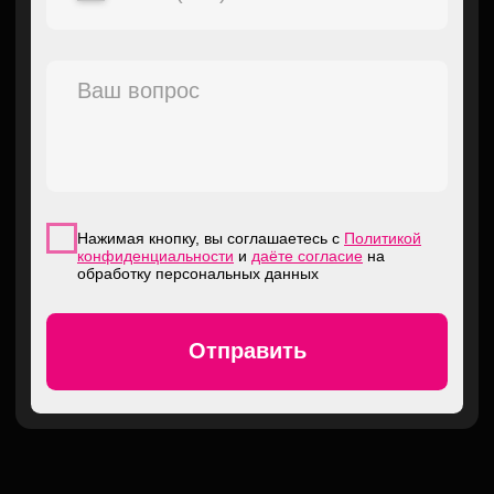
ВСЕ ПРАВА ЗАЩИЩЕНЫ. 2026
Москва, Привольная улица, 70к1
ИНН: 500118229102
ОГРНИП: 326774600275793
КАТАЛОГ
Графика на технику
Стикеры
Джерси
ДОКУМЕНТЫ
Портфолио
FAQ
Оплата и доставка
Возврат и обмен
Контакты
ДОКУМЕНТЫ