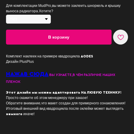
Для комплектации MudPro,вы можете заклеить шноркель и крышку
выноса радиатора.Хотите?
В корзину
Комплект наклеек на примере квадроцикла
AODES
Дизайн PlusPlus
НАЖАВ СЮДА
ВЫ УЗНАЕТЕ,В ЧЁМ РАЗЛИЧИЕ НАШИХ
ПЛЕНОК
Этот дизайн мы можем адаптировать НА ЛЮБУЮ ТЕХНИКУ!
Просто скажите об этом менеджеру при заказе!
Обратите внимание,что макет создан для примерного ознакомления!
Итоговый внешний вид квадроцикла после оклейки может выглядеть
иначе!
немного