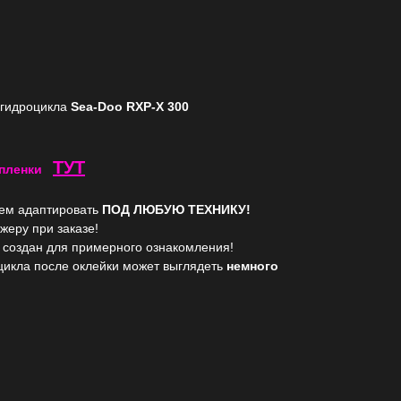
 гидроцикла
Sea-Doo RXP-X 300
ТУТ
 пленк и
жем адаптировать
ПОД ЛЮБУЮ ТЕХНИКУ!
жеру при заказе!
 создан для примерного ознакомления!
цикла после оклейки может выглядеть
немного